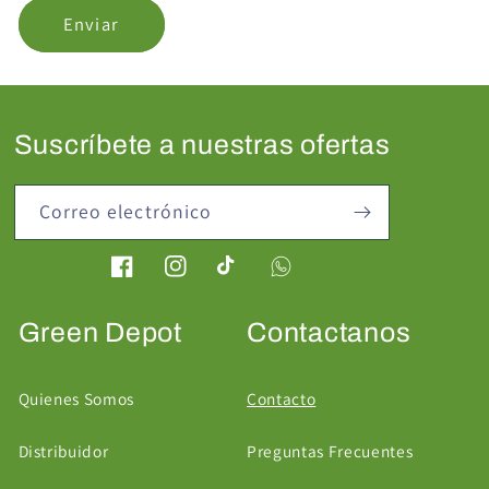
e
Enviar
c
o
n
t
Suscríbete a nuestras ofertas
a
c
Correo electrónico
t
o
Facebook
Instagram
TikTok
Green Depot
Contactanos
Quienes Somos
Contacto
Distribuidor
Preguntas Frecuentes