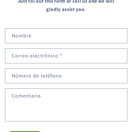
Just fill out this form or call us and we will
gladly assist you.
F
Nombre
o
r
Correo electrónico
*
m
u
Número de teléfono
l
a
Comentario
r
i
o
d