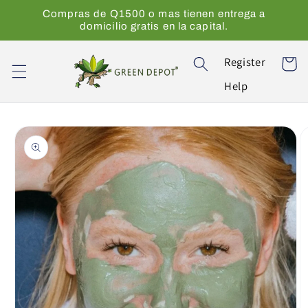
Ir
Compras de Q1500 o mas tienen entrega a
directamente
domicilio gratis en la capital.
al contenido
Register
Carrito
Help
Ir
directamente
a la
información
del producto