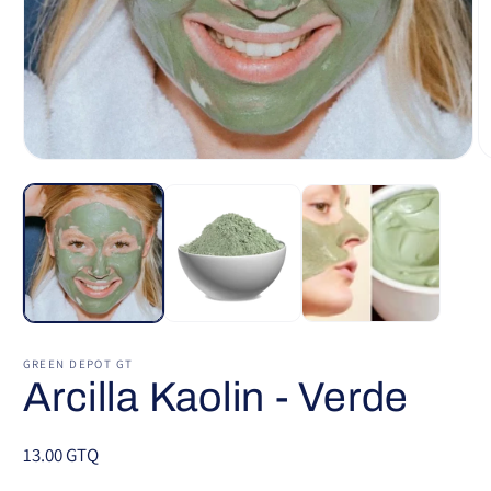
Abrir
Ab
elemento
e
multimedia
m
1
2
en
e
una
u
ventana
v
modal
m
GREEN DEPOT GT
Arcilla Kaolin - Verde
Precio
13.00 GTQ
habitual