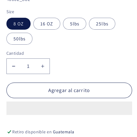
Size
8 OZ
16 OZ
5lbs
25lbs
50lbs
Cantidad
Reducir
Aumentar
cantidad
cantidad
para
para
Cacao
Cacao
Agregar al carrito
-
-
Manteca
Manteca
pura
pura
Retiro disponible en
Guatemala