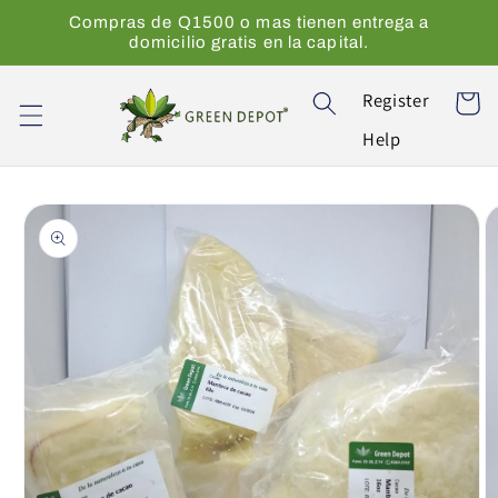
Ir
Compras de Q1500 o mas tienen entrega a
directamente
domicilio gratis en la capital.
al contenido
Register
Carrito
Help
Ir
directamente
a la
información
del producto