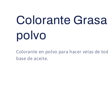
C
Colorante Grasa
o
polvo
l
Colorante en polvo para hacer velas de to
base de aceite.
e
c
c