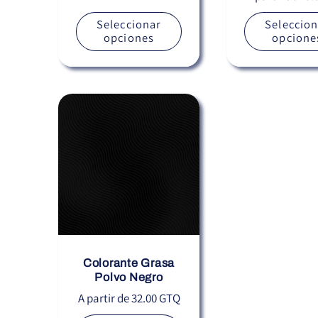
habitual
habitual
Seleccionar
Seleccion
opciones
opcione
Colorante Grasa
Polvo Negro
Precio
A partir de 32.00 GTQ
habitual