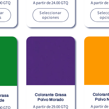
Precio
Precio
.00 GTQ
A partir de 24.00 GTQ
A partir d
habitual
habitual
ar
Seleccionar
Selec
s
opciones
opci
Coloran
Colorante Grasa
Grasa
Polvo 
Polvo Morado
rde
Precio
Precio
A partir d
A partir de 29.00 GTQ
.00 GTQ