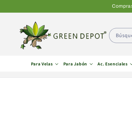
Ir
Compras 
directamente
al contenido
Búsqu
Para Velas
Para Jabón
Ac. Esenciales