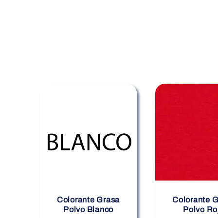
i
ó
n
:
Colorante Grasa
Colorante 
Polvo Blanco
Polvo Ro