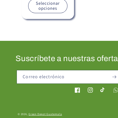
Seleccionar
opciones
Suscríbete a nuestras ofert
Correo electrónico
Facebook
Instagram
TikTok
Formas
© 2026,
Green Depot Guatemala