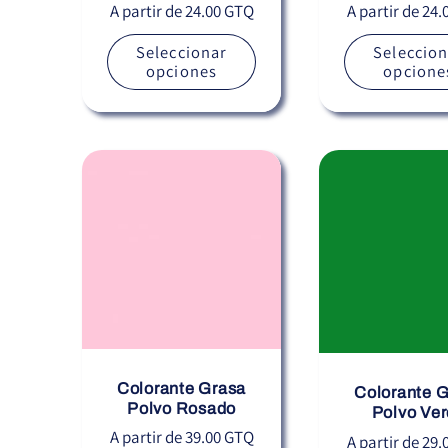
Precio
Precio
A partir de 24.00 GTQ
A partir de 24
habitual
habitual
Seleccionar
Seleccion
opciones
opcione
Colorante Grasa
Colorante 
Polvo Rosado
Polvo Ve
Precio
A partir de 39.00 GTQ
Precio
A partir de 29