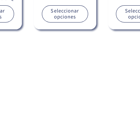
habitual
habitual
ar
Seleccionar
Selec
s
opciones
opci