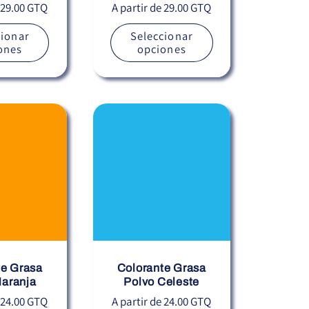
Precio
e 29.00 GTQ
A partir de 29.00 GTQ
habitual
cionar
Seleccionar
ones
opciones
te Grasa
Colorante Grasa
Naranja
Polvo Celeste
Precio
e 24.00 GTQ
A partir de 24.00 GTQ