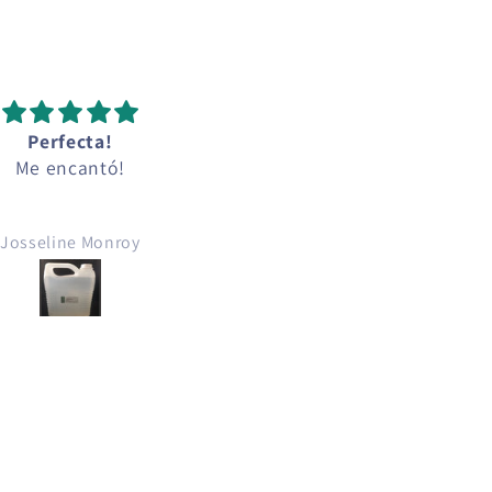
Perfecta!
Base para jabón -
Me encantó!
greendepot
Excelente materia prima
Resultado de alta calida
Josseline Monroy
Aldb