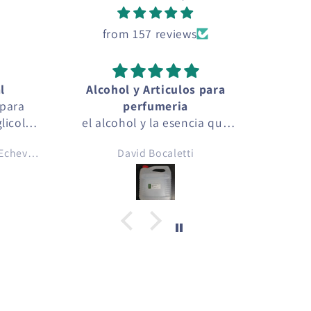
from 157 reviews
l
Alcohol y Articulos para
 para
perfumeria
licol y
el alcohol y la esencia que
 aromas
compre fue de muy alta
Pedro Armando De Leon Echeverria
David Bocaletti
ico ..
calidad, funcionando
igarro
perfectamente, el alcohol se
compara con alcoholes de
 💚
muy alta calidad que se
encuentran en el mercado
local. la esencia tenia el
aroma exacto que indicaba
en la etiqueta.