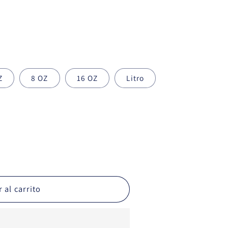
Z
8 OZ
16 OZ
Litro
 al carrito