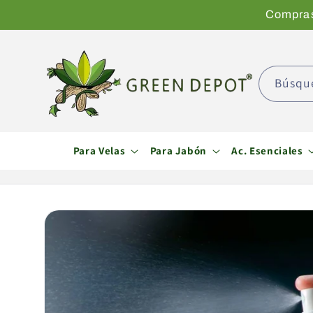
Ir
Compras 
directamente
al contenido
Búsqu
Para Velas
Para Jabón
Ac. Esenciales
Ir
directamente
a la
información
del producto