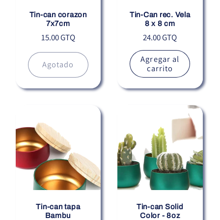
Tin-can corazon
Tin-Can rec. Vela
7x7cm
8 x 8 cm
Precio
Precio
15.00 GTQ
24.00 GTQ
habitual
habitual
Agregar al
Agotado
carrito
Tin-can tapa
Tin-can Solid
Bambu
Color - 8oz