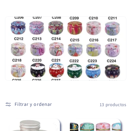
c
i
ó
n
:
Filtrar y ordenar
13 productos