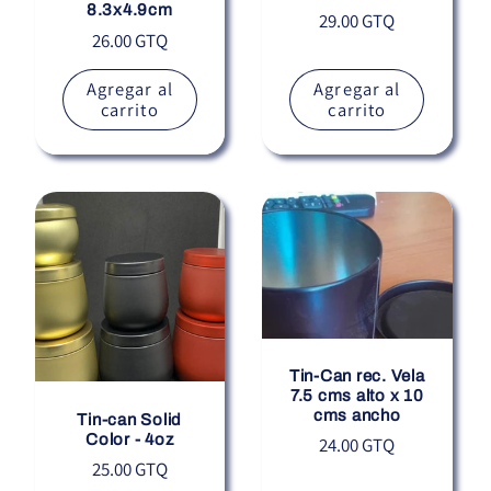
8.3x4.9cm
Precio
29.00 GTQ
Precio
26.00 GTQ
habitual
habitual
Agregar al
Agregar al
carrito
carrito
Tin-Can rec. Vela
7.5 cms alto x 10
cms ancho
Tin-can Solid
Color - 4oz
Precio
24.00 GTQ
Precio
25.00 GTQ
habitual