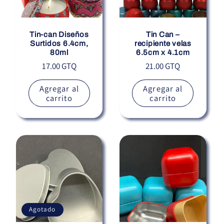
Tin-can Diseños
Tin Can –
Surtidos 6.4cm,
recipiente velas
80ml
6.5cm x 4.1cm
Precio
Precio
17.00 GTQ
21.00 GTQ
habitual
habitual
Agregar al
Agregar al
carrito
carrito
Agotado