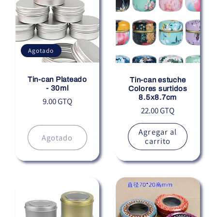
Agotado
Tin-can Plateado
Tin-can estuche
- 30ml
Colores surtidos
8.5x8.7cm
Precio
9.00 GTQ
Precio
22.00 GTQ
habitual
habitual
Agregar al
Agotado
carrito