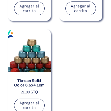
habitual
Agregar al
Agregar al
carrito
carrito
Tic-can Solid
Color 6.5x4.1cm
Precio
21.00 GTQ
habitual
Agregar al
carrito