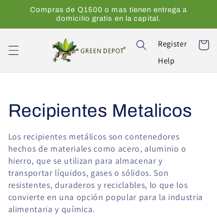
Ir
Compras de Q1500 o mas tienen entrega a
directamente
domicilio gratis en la capital.
al contenido
Register
Carrito
Help
C
Recipientes Metalicos
o
Los recipientes metálicos son contenedores
hechos de materiales como acero, aluminio o
l
hierro, que se utilizan para almacenar y
transportar líquidos, gases o sólidos. Son
e
resistentes, duraderos y reciclables, lo que los
convierte en una opción popular para la industria
c
alimentaria y química.