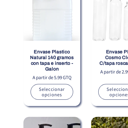
Envase Plastico
Envase P
Natural 140 gramos
Cosmo Cl
con tapa e inserto -
C/tapa rosca
Galon
Precio
A partir de 2.
Precio
A partir de 5.99 GTQ
habitual
habitual
Seleccionar
Seleccion
opciones
opcione