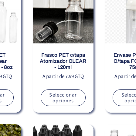
ET
Frasco PET c/tapa
Envase P
ear
Atomizador CLEAR
C/tapa 
 - 8oz
- 120ml
75
Precio
Precio
99 GTQ
A partir de 7.99 GTQ
A partir d
habitual
habitual
ar
Seleccionar
Selec
s
opciones
opci