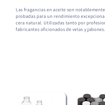
o
Las fragancias en aceite son notablemente 
probadas para un rendimiento excepcional
l
cera natural. Utilizadas tanto por profesi
fabricantes aficionados de velas y jabones
e
c
c
i
ó