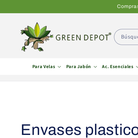
Ir
Compras 
directamente
al contenido
Búsqu
Para Velas
Para Jabón
Ac. Esenciales
C
Envases plastic