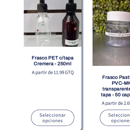
Frasco PET c/tapa
Cremera - 250ml
Precio
A partir de 11.99 GTQ
Frasco Pasti
habitual
PVC-M
transparent
tapa - 50 ca
Precio
A partir de 2.
habitual
Seleccionar
Seleccion
opciones
opcione