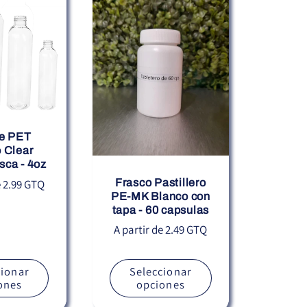
e PET
 Clear
sca - 4oz
Frasco Pastillero
e 2.99 GTQ
PE-MK Blanco con
tapa - 60 capsulas
Precio
A partir de 2.49 GTQ
habitual
cionar
Seleccionar
ones
opciones