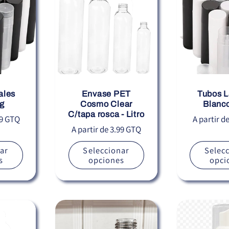
ales
Envase PET
Tubos L
5g
Cosmo Clear
Blanco
C/tapa rosca - Litro
Precio
99 GTQ
A partir d
Precio
A partir de 3.99 GTQ
habitual
habitual
ar
Seleccionar
Selec
s
opciones
opci