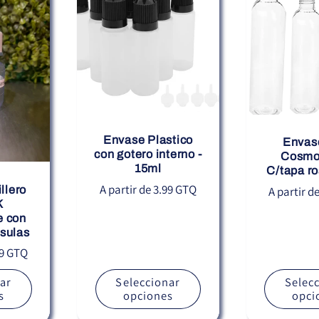
Envase Plastico
Envas
con gotero interno -
Cosmo
15ml
C/tapa ro
Precio
A partir de 3.99 GTQ
Precio
llero
A partir d
K
habitual
habitual
e con
psulas
69 GTQ
ar
Seleccionar
Selec
s
opciones
opci