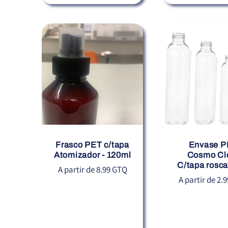
Frasco PET c/tapa
Envase P
Atomizador - 120ml
Cosmo Cl
C/tapa rosca
Precio
A partir de 8.99 GTQ
Precio
A partir de 2.
habitual
habitual