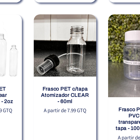
ET
Frasco PET c/tapa
ear
Atomizador CLEAR
 - 2oz
- 60ml
Precio
Frasco P
99 GTQ
A partir de 7.99 GTQ
PVC
habitual
transpar
tapa - 10
Precio
A partir d