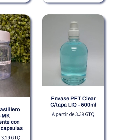
Envase PET Clear
C/tapa LIQ - 500ml
astillero
Precio
A partir de 3.39 GTQ
-MK
habitual
ente con
0 capsulas
e 3.29 GTQ