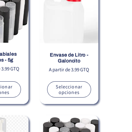
abiales
Envase de Litro -
s - 5g
Galoncito
e 3.99 GTQ
Precio
A partir de 3.99 GTQ
habitual
cionar
Seleccionar
ones
opciones