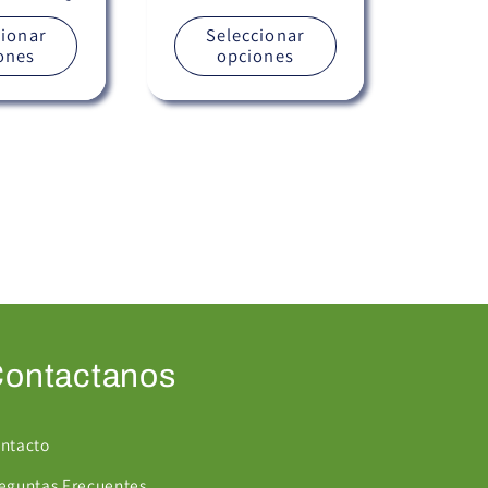
cionar
Seleccionar
ones
opciones
ontactanos
ntacto
eguntas Frecuentes