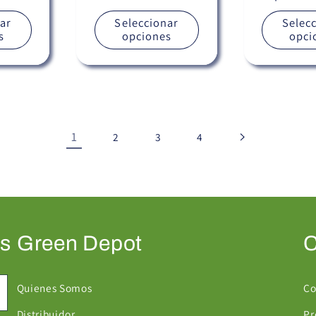
habitual
ar
Seleccionar
Selec
s
opciones
opci
1
2
3
4
as
Green Depot
C
Quienes Somos
Co
Distribuidor
Pr