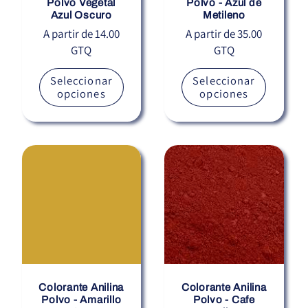
Polvo Vegetal
Polvo - Azul de
Azul Oscuro
Metileno
Precio
A partir de 14.00
Precio
A partir de 35.00
GTQ
GTQ
habitual
habitual
Seleccionar
Seleccionar
opciones
opciones
Colorante Anilina
Colorante Anilina
Polvo - Amarillo
Polvo - Cafe