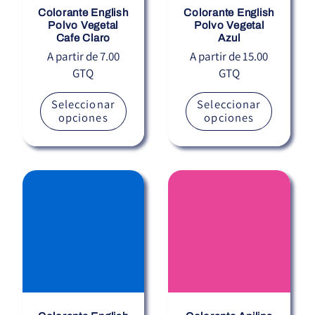
Colorante English
Colorante English
Polvo Vegetal
Polvo Vegetal
Cafe Claro
Azul
Precio
A partir de 7.00
Precio
A partir de 15.00
GTQ
GTQ
habitual
habitual
Seleccionar
Seleccionar
opciones
opciones