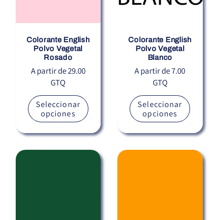
Colorante English
Colorante English
Polvo Vegetal
Polvo Vegetal
Rosado
Blanco
Precio
A partir de 29.00
Precio
A partir de 7.00
GTQ
GTQ
habitual
habitual
Seleccionar
Seleccionar
opciones
opciones