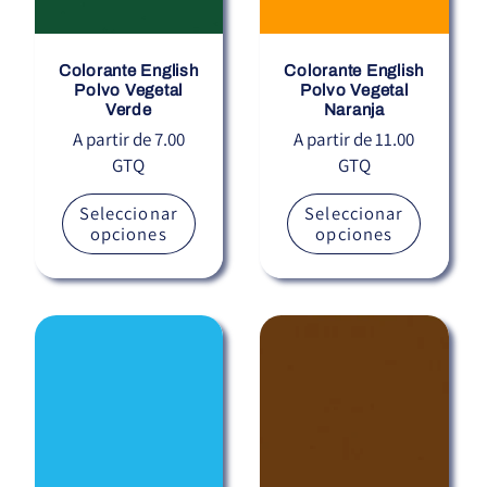
Colorante English
Colorante English
Polvo Vegetal
Polvo Vegetal
Verde
Naranja
Precio
A partir de 7.00
Precio
A partir de 11.00
GTQ
GTQ
habitual
habitual
Seleccionar
Seleccionar
opciones
opciones