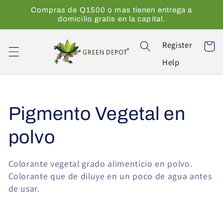
Ir
Compras de Q1500 o mas tienen entrega a
directamente
domicilio gratis en la capital.
al contenido
Register
Carrito
Help
C
Pigmento Vegetal en
o
polvo
l
Colorante vegetal grado alimenticio en polvo.
Colorante que de diluye en un poco de agua antes
e
de usar.
c