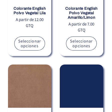
Colorante English
Colorante English
Polvo Vegetal Lila
Polvo Vegetal
Amarillo/Limon
Precio
A partir de 12.00
Precio
A partir de 7.00
GTQ
habitual
GTQ
habitual
Seleccionar
Seleccionar
opciones
opciones