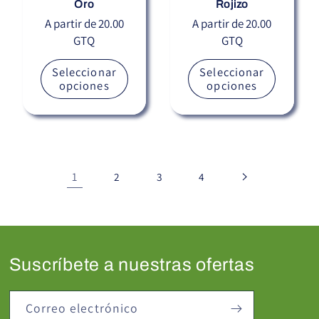
Oro
Rojizo
Precio
A partir de 20.00
Precio
A partir de 20.00
GTQ
GTQ
habitual
habitual
Seleccionar
Seleccionar
opciones
opciones
1
2
3
4
Suscríbete a nuestras ofertas
Correo electrónico