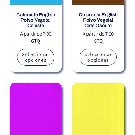
Colorante English
Colorante English
Polvo Vegetal
Polvo Vegetal
Celeste
Cafe Oscuro
Precio
A partir de 7.00
Precio
A partir de 7.00
GTQ
GTQ
habitual
habitual
Seleccionar
Seleccionar
opciones
opciones