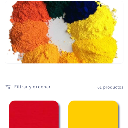
c
i
ó
n
:
Filtrar y ordenar
61 productos