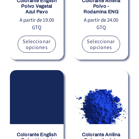
Colorante English
Colorante Anilina
Polvo Vegetal
Polvo -
Azul Pavo
Rodamina ENG
Precio
A partir de 19.00
Precio
A partir de 24.00
GTQ
GTQ
habitual
habitual
Seleccionar
Seleccionar
opciones
opciones
Colorante English
Colorante Anilina