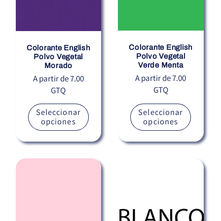
Colorante English
Colorante English
Polvo Vegetal
Polvo Vegetal
Verde Menta
Morado
Precio
A partir de 7.00
Precio
A partir de 7.00
GTQ
GTQ
habitual
habitual
Seleccionar
Seleccionar
opciones
opciones