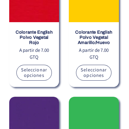
Colorante English
Colorante English
Polvo Vegetal
Polvo Vegetal
Rojo
Amarillo/Huevo
Precio
A partir de 7.00
Precio
A partir de 7.00
GTQ
GTQ
habitual
habitual
Seleccionar
Seleccionar
opciones
opciones