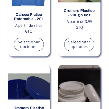
Cremero Plastico
Caneca Platica
- 200g o 6oz
Retornable - 20L
Precio
A partir de 3.99
Precio
A partir de 35.00
GTQ
habitual
GTQ
habitual
Seleccionar
Seleccionar
opciones
opciones
Cremero Plastico