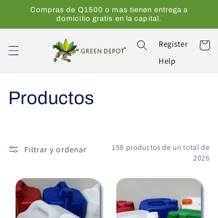
Ir
Compras de Q1500 o mas tienen entrega a
directamente
domicilio gratis en la capital.
al contenido
Register
Carrito
Help
C
Productos
o
l
158 productos de un total de
Filtrar y ordenar
2026
e
c
c