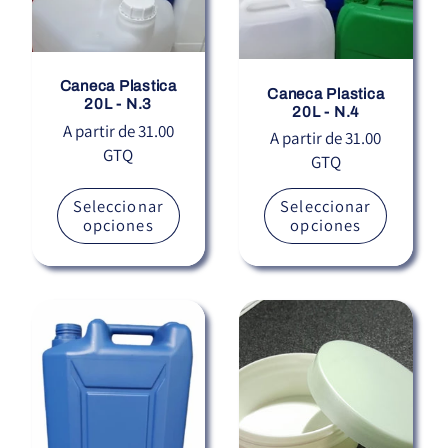
i
ó
Caneca Plastica
Caneca Plastica
20L - N.3
20L - N.4
n
Precio
A partir de 31.00
Precio
A partir de 31.00
GTQ
habitual
GTQ
habitual
:
Seleccionar
Seleccionar
opciones
opciones