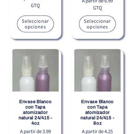
Precio
A partir de 6.99
GTQ
habitual
GTQ
habitual
Seleccionar
Seleccionar
opciones
opciones
Envase Blanco
Envase Blanco
con Tapa
con Tapa
atomizador
atomizador
natural 24/415 -
natural 24/415 -
4oz
8oz
Precio
A partir de 3.99
Precio
A partir de 4.25