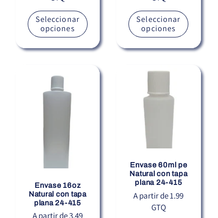
Seleccionar
Seleccionar
opciones
opciones
Envase 60ml pe
Natural con tapa
plana 24-415
Envase 16oz
Natural con tapa
Precio
A partir de 1.99
plana 24-415
GTQ
habitual
Precio
A partir de 3.49