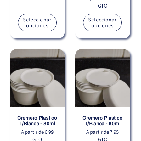
GTQ
habitual
Seleccionar
Seleccionar
opciones
opciones
Cremero Plastico
Cremero Plastico
T/Blanca - 30ml
T/Blanca - 60ml
Precio
A partir de 6.99
Precio
A partir de 7.95
GTQ
GTQ
habitual
habitual