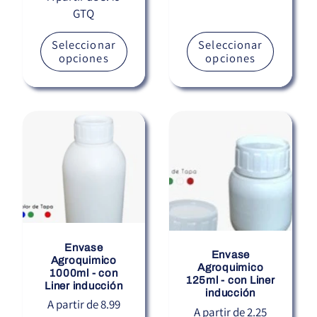
GTQ
habitual
Seleccionar
Seleccionar
opciones
opciones
Envase
Envase
Agroquimico
Agroquimico
1000ml - con
125ml - con Liner
Liner inducción
inducción
Precio
A partir de 8.99
Precio
A partir de 2.25