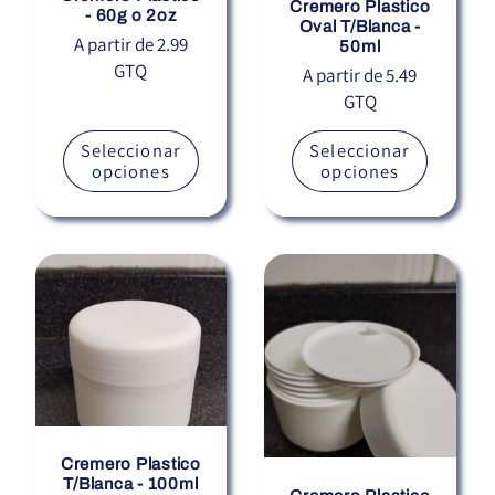
Cremero Plastico
- 60g o 2oz
Oval T/Blanca -
Precio
A partir de 2.99
50ml
GTQ
habitual
Precio
A partir de 5.49
GTQ
habitual
Seleccionar
Seleccionar
opciones
opciones
Cremero Plastico
T/Blanca - 100ml