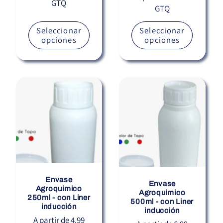
GTQ
habitual
GTQ
habitual
Seleccionar
Seleccionar
opciones
opciones
Envase
Envase
Agroquimico
Agroquimico
250ml - con Liner
500ml - con Liner
inducción
inducción
Precio
A partir de 4.99