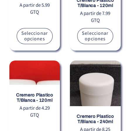
Cremero Plastico
Precio
A partir de 5.99
T/Blanca - 120ml
GTQ
habitual
Precio
A partir de 7.99
GTQ
habitual
Seleccionar
Seleccionar
opciones
opciones
Cremero Plastico
T/Blanca - 120ml
Precio
A partir de 4.29
GTQ
habitual
Cremero Plastico
T/Blanca - 240ml
Precio
A partir de 8.25