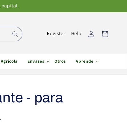
 capital.
Iniciar
Register
Help
Carrito
sesión
Agricola
Envases
Otros
Aprende
nte - para
a