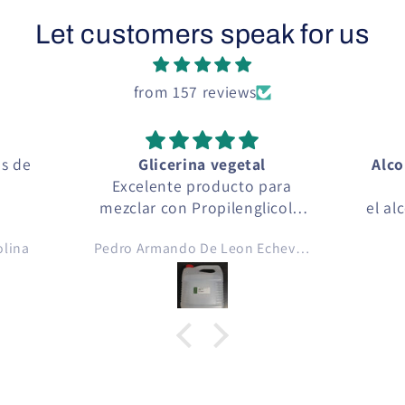
Let customers speak for us
from 157 reviews
Glicerina vegetal
Alcohol y Articul
Excelente producto para
perfumeri
mezclar con Propilenglicol y
el alcohol y la ese
crear con esencias de aromas
compre fue de m
Pedro Armando De Leon Echeverria
David Bocalet
para cigarro electrónico ..
calidad, funcio
crear líquidos para cigarro
perfectamente, el a
electrónico, gracias Green
compara con alco
Depot Guatemala 💚
muy alta calidad
encuentran en el
local. la esencia 
aroma exacto que 
en la etiquet