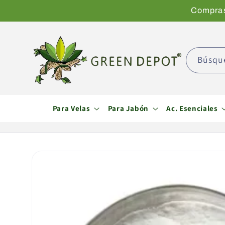
Ir
Compras 
directamente
al contenido
Búsqu
Para Velas
Para Jabón
Ac. Esenciales
Ir
directamente
a la
información
del producto