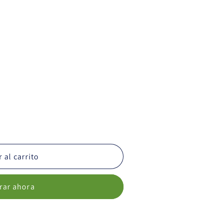
e
 al carrito
ar ahora