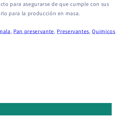
cto para asegurarse de que cumple con sus
arlo para la producción en masa.
mala
,
Pan preservante
,
Preservantes
,
Quimicos