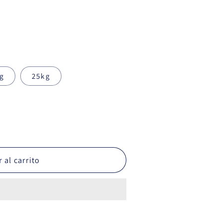
g
25kg
 al carrito