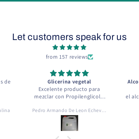
Let customers speak for us
from 157 reviews
l
Alcohol y Articulos para
 para
perfumeria
licol y
el alcohol y la esencia que
 aromas
compre fue de muy alta
Pedro Armando De Leon Echeverria
David Bocaletti
ico ..
calidad, funcionando
igarro
perfectamente, el alcohol se
compara con alcoholes de
 💚
muy alta calidad que se