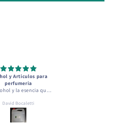
Perfecta!
Base para jabón -
Me encantó!
greendepot
Excelente materia prima
Resultado de alta calida
Josseline Monroy
Aldb