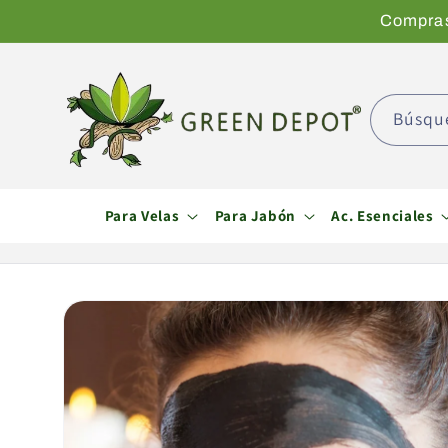
Ir
Compras 
directamente
al contenido
Búsqu
Para Velas
Para Jabón
Ac. Esenciales
Ir
directamente
a la
información
del producto