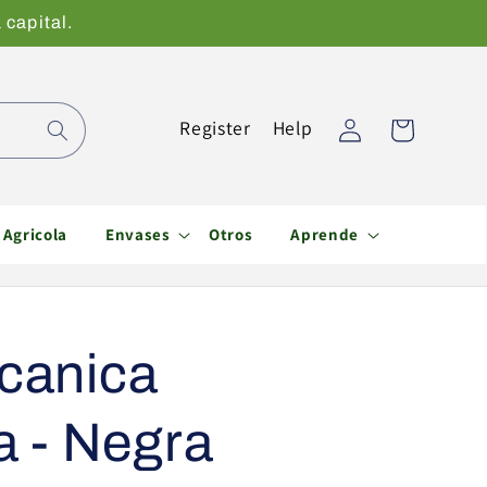
 capital.
Iniciar
Register
Help
Carrito
sesión
Agricola
Envases
Otros
Aprende
lcanica
 - Negra