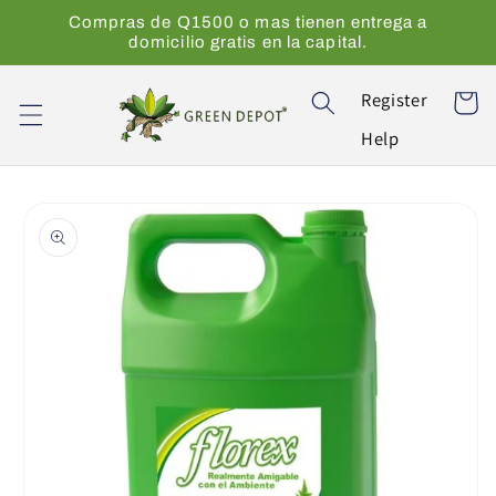
Ir
Compras de Q1500 o mas tienen entrega a
directamente
domicilio gratis en la capital.
al contenido
Register
Carrito
Help
Ir
directamente
a la
información
del producto