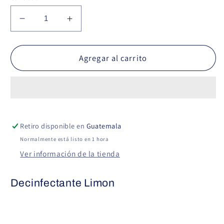
Reducir
Aumentar
cantidad
cantidad
para
para
Decinfectante
Decinfectante
Agregar al carrito
Limon
Limon
Retiro disponible en
Guatemala
Normalmente está listo en 1 hora
Ver información de la tienda
Decinfectante Limon