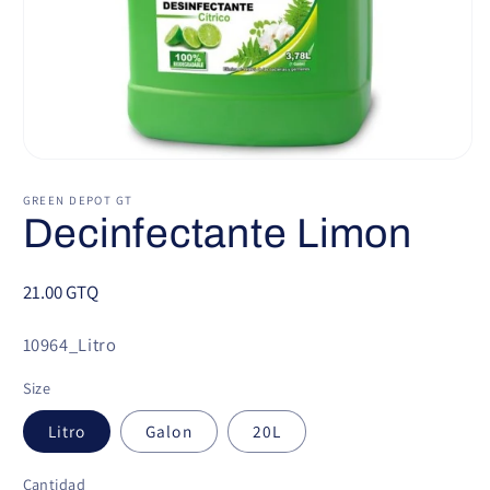
Abrir
elemento
multimedia
GREEN DEPOT GT
1
Decinfectante Limon
en
una
ventana
modal
Precio
21.00 GTQ
habitual
SKU:
10964_Litro
Size
Litro
Galon
20L
Cantidad