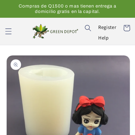
Ir
Compras de Q1500 o mas tienen entrega a
directamente
domicilio gratis en la capital.
al contenido
Register
Carrito
Help
Ir
directamente
a la
información
del producto