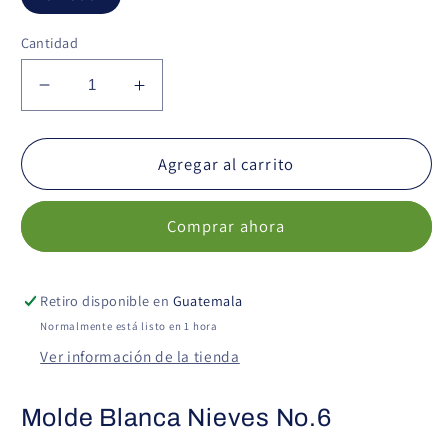
Cantidad
Reducir
Aumentar
cantidad
cantidad
para
para
Molde
Molde
Agregar al carrito
Blanca
Blanca
Nieves
Nieves
Comprar ahora
No.6
No.6
Retiro disponible en
Guatemala
Normalmente está listo en 1 hora
Ver información de la tienda
Molde Blanca Nieves No.6