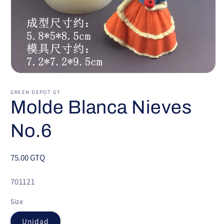
Abrir
elemento
multimedia
GREEN DEPOT GT
1
Molde Blanca Nieves
en
una
ventana
No.6
modal
Precio
75.00 GTQ
habitual
SKU:
701121
Size
Unidad