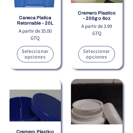
Cremero Plastico
Caneca Platica
- 200g o 6oz
Retornable - 20L
Precio
A partir de 3.99
Precio
A partir de 35.00
GTQ
habitual
GTQ
habitual
Seleccionar
Seleccionar
opciones
opciones
Cremero Plastico