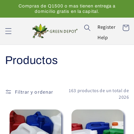
Ir
Compras de Q1500 o mas tienen entrega a
directamente
domicilio gratis en la capital.
al contenido
Register
Carrito
Help
C
Productos
o
l
163 productos de un total de
Filtrar y ordenar
2026
e
c
c