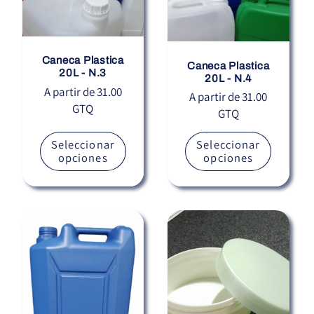
i
ó
Caneca Plastica
Caneca Plastica
20L - N.3
20L - N.4
n
Precio
A partir de 31.00
Precio
A partir de 31.00
GTQ
habitual
GTQ
habitual
:
Seleccionar
Seleccionar
opciones
opciones