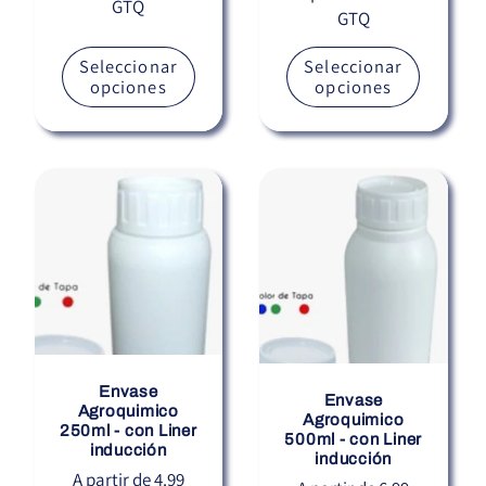
GTQ
habitual
GTQ
habitual
Seleccionar
Seleccionar
opciones
opciones
Envase
Envase
Agroquimico
Agroquimico
250ml - con Liner
500ml - con Liner
inducción
inducción
Precio
A partir de 4.99