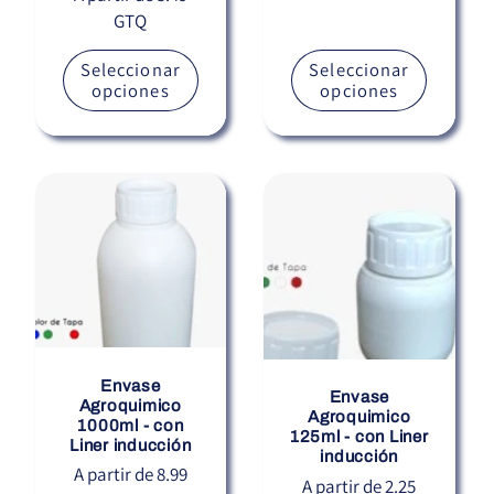
GTQ
habitual
Seleccionar
Seleccionar
opciones
opciones
Envase
Envase
Agroquimico
Agroquimico
1000ml - con
125ml - con Liner
Liner inducción
inducción
Precio
A partir de 8.99
Precio
A partir de 2.25