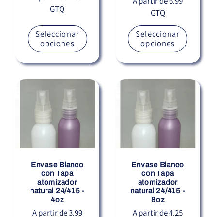
Precio
A partir de 6.99
GTQ
habitual
GTQ
habitual
Seleccionar
Seleccionar
opciones
opciones
Envase Blanco
Envase Blanco
con Tapa
con Tapa
atomizador
atomizador
natural 24/415 -
natural 24/415 -
4oz
8oz
Precio
A partir de 3.99
Precio
A partir de 4.25