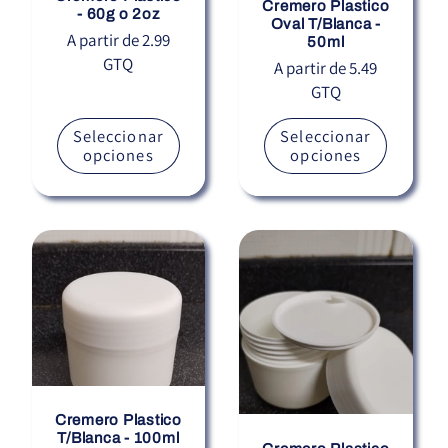
Cremero Plastico
- 60g o 2oz
Oval T/Blanca -
Precio
A partir de 2.99
50ml
GTQ
habitual
Precio
A partir de 5.49
GTQ
habitual
Seleccionar
Seleccionar
opciones
opciones
Cremero Plastico
T/Blanca - 100ml