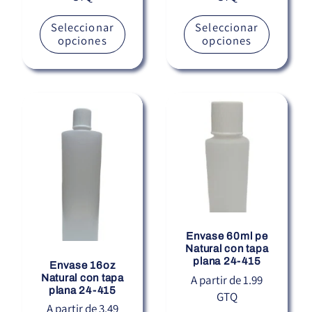
Seleccionar
Seleccionar
opciones
opciones
Envase 60ml pe
Natural con tapa
plana 24-415
Envase 16oz
Natural con tapa
Precio
A partir de 1.99
plana 24-415
GTQ
habitual
Precio
A partir de 3.49