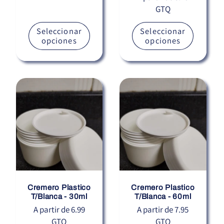
GTQ
habitual
Seleccionar
Seleccionar
opciones
opciones
Cremero Plastico
Cremero Plastico
T/Blanca - 30ml
T/Blanca - 60ml
Precio
A partir de 6.99
Precio
A partir de 7.95
GTQ
GTQ
habitual
habitual