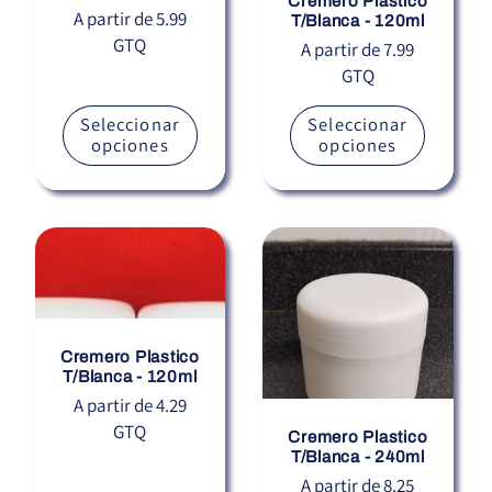
Cremero Plastico
Precio
A partir de 5.99
T/Blanca - 120ml
GTQ
habitual
Precio
A partir de 7.99
GTQ
habitual
Seleccionar
Seleccionar
opciones
opciones
Cremero Plastico
T/Blanca - 120ml
Precio
A partir de 4.29
GTQ
habitual
Cremero Plastico
T/Blanca - 240ml
Precio
A partir de 8.25