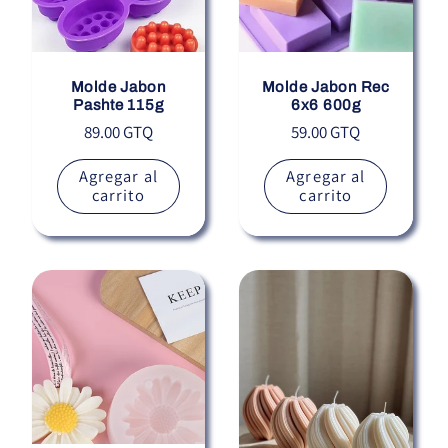
Molde Jabon
Molde Jabon Rec
Pashte 115g
6x6 600g
Precio
Precio
89.00 GTQ
59.00 GTQ
habitual
habitual
Agregar al
Agregar al
carrito
carrito