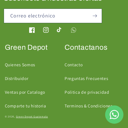
Correo electrónico
Facebook
Instagram
TikTok
Green Depot
Contactanos
Quienes Somos
Contacto
Distribuidor
Preguntas Frecuentes
Ventas por Catalogo
Politica de privacidad
Comparte tu historia
Terminos & Condiciones
Formas
© 2026,
Green Depot Guatemala
de