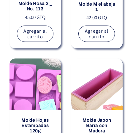
Molde Rosa 2 _
Molde Miel abeja
No. 113
1
Precio
45.00 GTQ
Precio
42.00 GTQ
habitual
habitual
Agregar al
Agregar al
carrito
carrito
Molde Hojas
Molde Jabon
Estampadas
Barra con
120g
Madera