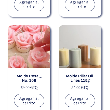
Agregar al
Agregar al
carrito
carrito
Molde Rosa _
Molde Pillar Cil.
No. 108
Lines 115g
Precio
Precio
69.00 GTQ
54.00 GTQ
habitual
habitual
Agregar al
Agregar al
carrito
carrito