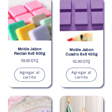
Molde Jabon
Molde Jabon
Rectan 6x6 600g
Cuadro 6x6 400g
Precio
59.00 GTQ
Precio
42.00 GTQ
habitual
habitual
Agregar al
Agregar al
carrito
carrito