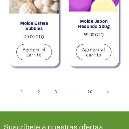
Molde Jabon
Molde Esfera
Redondo 300g
Bubbles
Precio
59.00 GTQ
Precio
49.00 GTQ
habitual
habitual
Agregar al
Agregar al
carrito
carrito
1
…
2
3
20
Suscríbete a nuestras ofertas