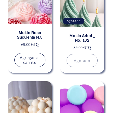
Agotado
Molde Rosa
Molde Arbol _
Suculenta N.5
No. 102
Precio
69.00 GTQ
Precio
89.00 GTQ
habitual
habitual
Agregar al
Agotado
carrito