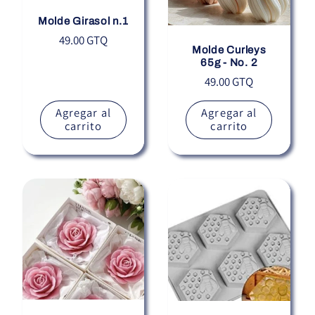
Molde Girasol n.1
Precio
49.00 GTQ
Molde Curleys
habitual
65g - No. 2
Precio
49.00 GTQ
habitual
Agregar al
Agregar al
carrito
carrito