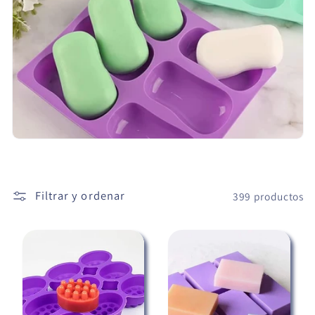
c
i
ó
n
:
Filtrar y ordenar
399 productos