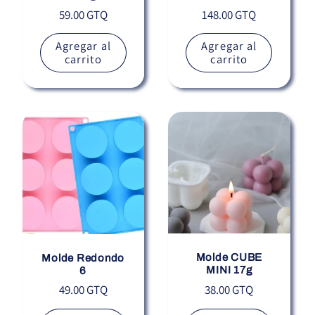
Precio
Precio
59.00 GTQ
148.00 GTQ
habitual
habitual
Agregar al
Agregar al
carrito
carrito
Molde CUBE
Molde Redondo
MINI 17g
6
Precio
Precio
38.00 GTQ
49.00 GTQ
habitual
habitual