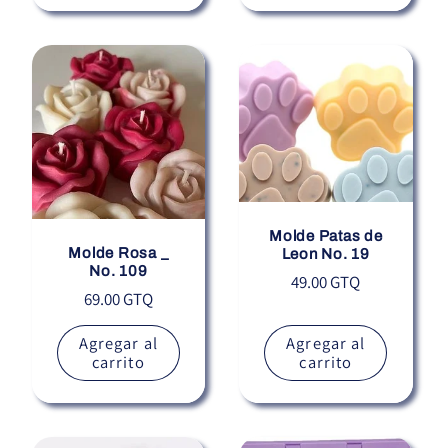
Molde Patas de
Molde Rosa _
Leon No. 19
No. 109
Precio
49.00 GTQ
Precio
69.00 GTQ
habitual
habitual
Agregar al
Agregar al
carrito
carrito