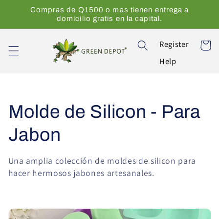
Ir
Compras de Q1500 o mas tienen entrega a
directamente
domicilio gratis en la capital.
al contenido
Register
Carrito
Help
C
Molde de Silicon - Para
o
Jabon
l
Una amplia colección de moldes de silicon para
hacer hermosos jabones artesanales.
e
c