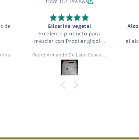
from 157 reviews
os de
Glicerina vegetal
Alco
Excelente producto para
mezclar con Propilenglicol y
el al
crear con esencias de aromas
com
olina
Pedro Armando De Leon Echeverria
para cigarro electrónico ..
ca
crear líquidos para cigarro
perfec
electrónico, gracias Green
comp
Depot Guatemala 💚
muy
encu
loca
aroma