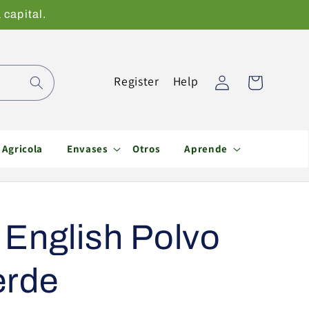
 capital.
Iniciar
Register
Help
Carrito
sesión
Agricola
Envases
Otros
Aprende
 English Polvo
erde