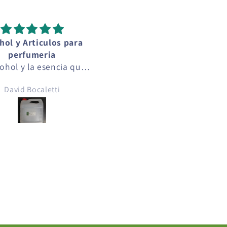
hol y Articulos para
Perfecta!
perfumeria
Me encantó!
cohol y la esencia que
pre fue de muy alta
David Bocaletti
Josseline Monroy
lidad, funcionando
tamente, el alcohol se
ara con alcoholes de
 alta calidad que se
entran en el mercado
l. la esencia tenia el
 exacto que indicaba
en la etiqueta.