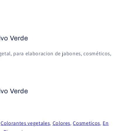
lvo
Verde
etal, para elaboracion de jabones, cosméticos,
lvo
Verde
,
Colorantes vegetales
,
Colores
,
Cosmeticos
,
En