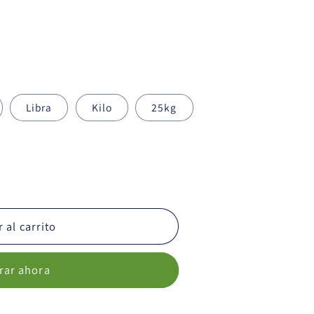
Libra
Kilo
25kg
 al carrito
ar ahora