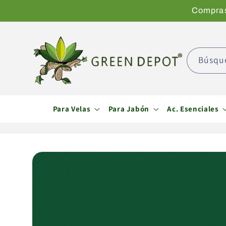
Ir
Compras 
directamente
al contenido
Búsqu
Para Velas
Para Jabón
Ac. Esenciales
Ir
directamente
a la
información
del producto