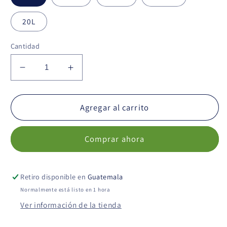
20L
Cantidad
Reducir
Aumentar
cantidad
cantidad
para
para
Aceite
Aceite
Agregar al carrito
Masajes
Masajes
GD
GD
Comprar ahora
-
-
Sin
Sin
Aroma
Aroma
Retiro disponible en
Guatemala
Normalmente está listo en 1 hora
Ver información de la tienda