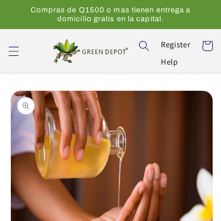
Ir
Compras de Q1500 o mas tienen entrega a
directamente
domicilio gratis en la capital.
al contenido
Register
Carrito
Help
Ir
directamente
a la
información
del producto