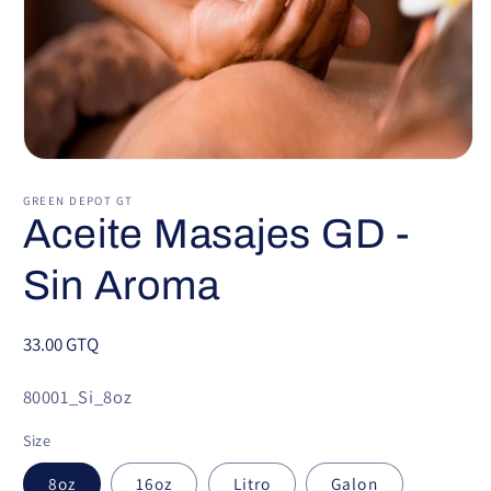
Abrir
elemento
multimedia
GREEN DEPOT GT
1
Aceite Masajes GD -
en
una
ventana
Sin Aroma
modal
Precio
33.00 GTQ
habitual
SKU:
80001_Si_8oz
Size
8oz
16oz
Litro
Galon