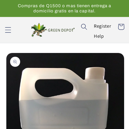
Ir
Compras de Q1500 o mas tienen entrega a
directamente
domicilio gratis en la capital.
al contenido
Register
Carrito
Help
Ir
directamente
a la
información
del producto