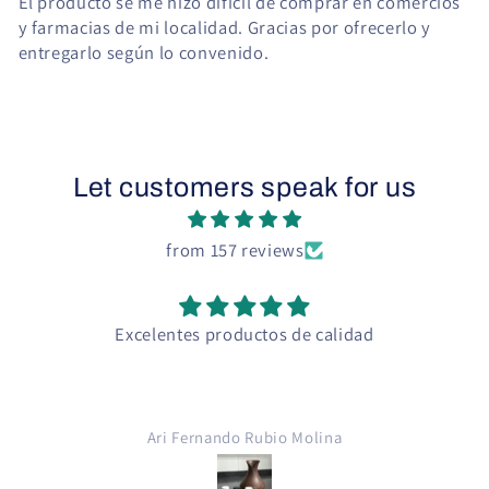
El producto se me hizo difícil de comprar en comercios
y farmacias de mi localidad. Gracias por ofrecerlo y
entregarlo según lo convenido.
Let customers speak for us
from 157 reviews
ntes productos de calidad
Gli
Excelente pr
Propilenglicol y 
para cigarro elect
cigarro electrónico, gracias G
i Fernando Rubio Molina
Pedro Arma
G