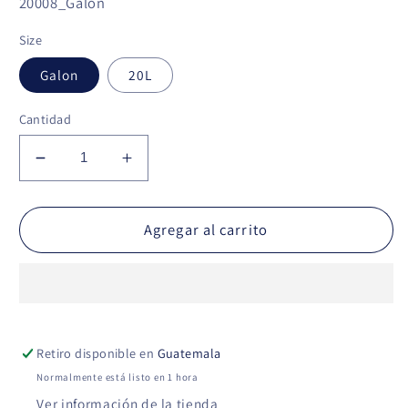
SKU:
20008_Galon
Size
Galon
20L
Cantidad
Reducir
Aumentar
cantidad
cantidad
para
para
Agua
Agua
Agregar al carrito
Desmineralizada
Desmineralizada
Retiro disponible en
Guatemala
Normalmente está listo en 1 hora
Ver información de la tienda