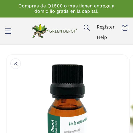
Ir
Compras de Q1500 o mas tienen entrega a
directamente
domicilio gratis en la capital.
al contenido
Register
Carrito
Help
Ir
directamente
a la
información
del producto