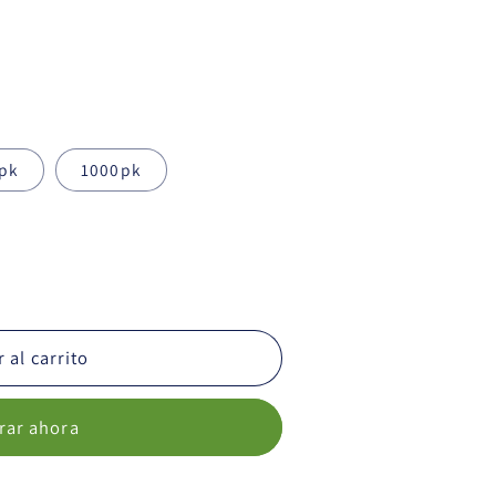
pk
1000pk
 al carrito
ar ahora