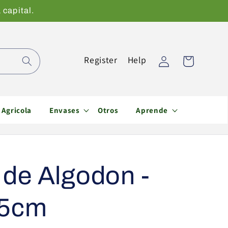
 capital.
Iniciar
Register
Help
Carrito
sesión
Agricola
Envases
Otros
Aprende
de Algodon -
15cm