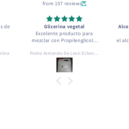
from 157 reviews
os de
Glicerina vegetal
Alco
Excelente producto para
mezclar con Propilenglicol y
el al
crear con esencias de aromas
com
olina
Pedro Armando De Leon Echeverria
para cigarro electrónico ..
ca
crear líquidos para cigarro
perfec
electrónico, gracias Green
comp
Depot Guatemala 💚
muy
encu
loca
aroma