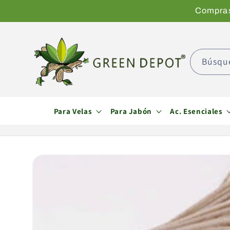
Ir
Compras 
directamente
al contenido
Búsqu
Para Velas
Para Jabón
Ac. Esenciales
Ir
directamente
a la
información
del producto