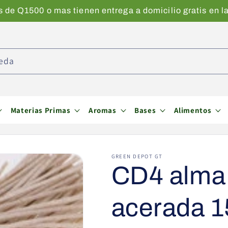
de Q1500 o mas tienen entrega a domicilio gratis en la
eda
Materias Primas
Aromas
Bases
Alimentos
GREEN DEPOT GT
CD4 alma 
acerada 