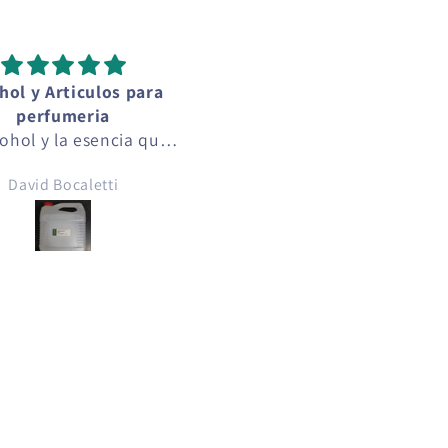
hol y Articulos para
Perfecta!
perfumeria
Me encantó!
cohol y la esencia que
pre fue de muy alta
David Bocaletti
Josseline Monroy
lidad, funcionando
tamente, el alcohol se
ara con alcoholes de
 alta calidad que se
entran en el mercado
l. la esencia tenia el
 exacto que indicaba
en la etiqueta.