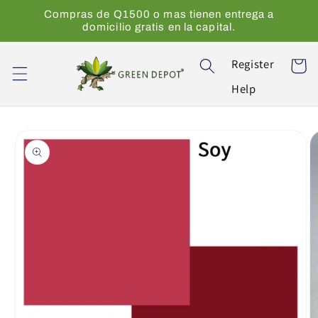
Ir
Compras de Q1500 o mas tienen entrega a
directamente
domicilio gratis en la capital.
al contenido
Register
Carrito
Help
Ir
directamente
a la
información
del producto