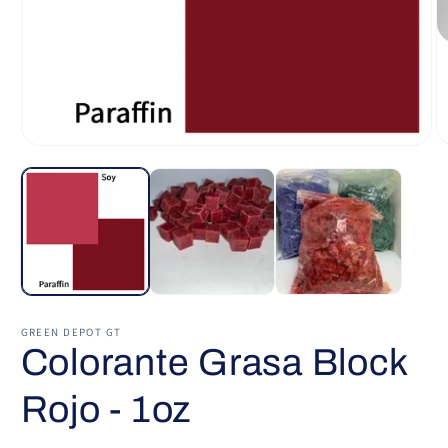
Ab
e
m
2
e
u
v
Abrir
m
elemento
multimedia
1
en
una
ventana
modal
GREEN DEPOT GT
Colorante Grasa Block
Rojo - 1oz