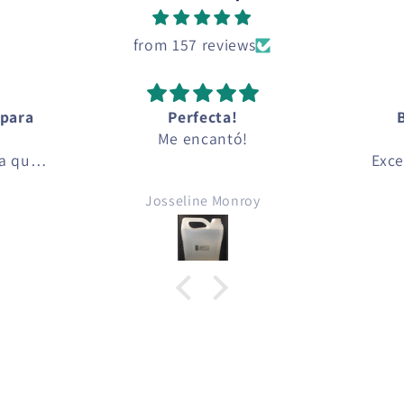
from 157 reviews
 para
Perfecta!
Me encantó!
ia que
Exce
alta
Resu
Josseline Monroy
ndo
ohol se
es de
e se
rcado
ia el
dicaba