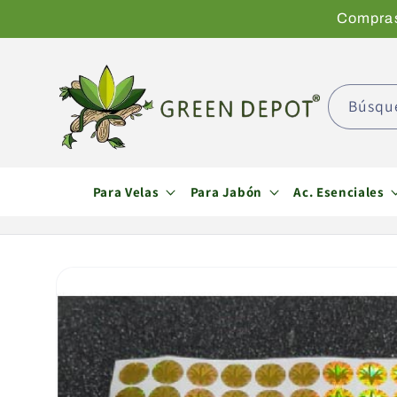
Ir
Compras 
directamente
al contenido
Búsqu
Para Velas
Para Jabón
Ac. Esenciales
Ir
directamente
a la
información
del producto