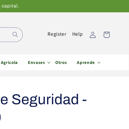
 capital.
Iniciar
Register
Help
Carrito
sesión
Agricola
Envases
Otros
Aprende
de Seguridad -
9