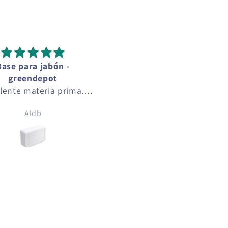
Base para jabón -
Los mejores aceites
greendepot
esenciales de Guatemal
lente materia prima.
La mejor opcion en
ltado de alta calidad.
Guatemala para product
Aldb
Daniela Rubio
de alta calidad como acei
esenciales, cremas, jabone
materia prima. Me encanta
facilidad y rapidez del
servicio.
Recomendados los aceit
esenciales!