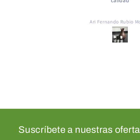
calidad
Excelente producto
mezclar con Propileng
crear con esencias de
Ari Fernando Rubio Molina
para cigarro electrón
crear líquidos para c
electrónico, gracias Green
Depot Guatemala
Suscríbete a nuestras ofert