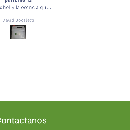
Me encantó!
greendepot
Excelente materia prima
Resultado de alta calida
Josseline Monroy
Aldb
ontactanos