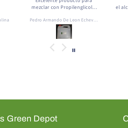
 para
perfumeria
licol y
el alcohol y la esencia que
 aromas
compre fue de muy alta
Pedro Armando De Leon Echeverria
David Bocaletti
ico ..
calidad, funcionando
igarro
perfectamente, el alcohol se
compara con alcoholes de
 💚
muy alta calidad que se
encuentran en el mercado
local. la esencia tenia el
aroma exacto que indicaba
en la etiqueta.
as
Green Depot
C