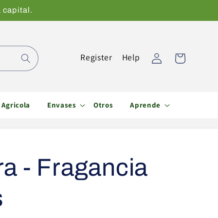
 capital.
Iniciar
Register
Help
Carrito
sesión
Agricola
Envases
Otros
Aprende
a - Fragancia
s