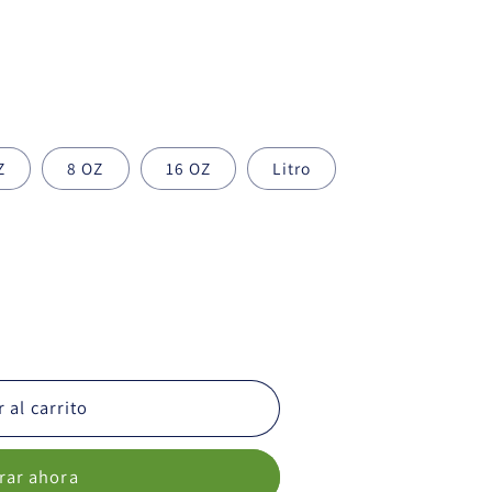
Z
8 OZ
16 OZ
Litro
 al carrito
ar ahora