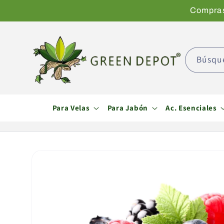
Ir
Compras 
directamente
al contenido
Búsqu
Para Velas
Para Jabón
Ac. Esenciales
Ir
directamente
a la
información
del producto