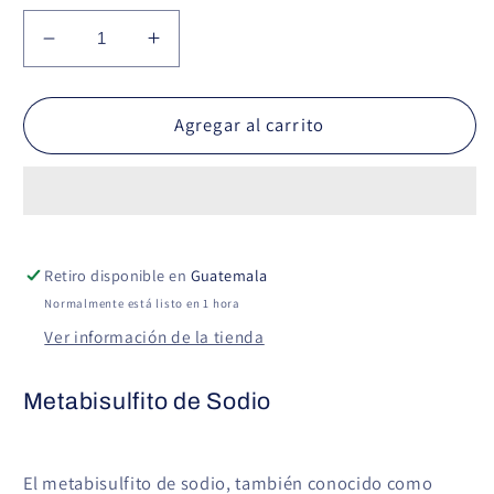
Reducir
Aumentar
cantidad
cantidad
para
para
Metabisulfito
Metabisulfito
Agregar al carrito
de
de
Sodio
Sodio
Retiro disponible en
Guatemala
Normalmente está listo en 1 hora
Ver información de la tienda
Metabisulfito de Sodio
El metabisulfito de sodio, también conocido como