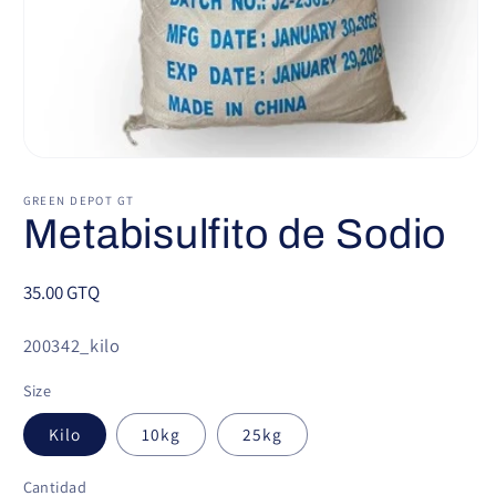
Abrir
elemento
multimedia
GREEN DEPOT GT
1
Metabisulfito de Sodio
en
una
ventana
modal
Precio
35.00 GTQ
habitual
SKU:
200342_kilo
Size
Kilo
10kg
25kg
Cantidad