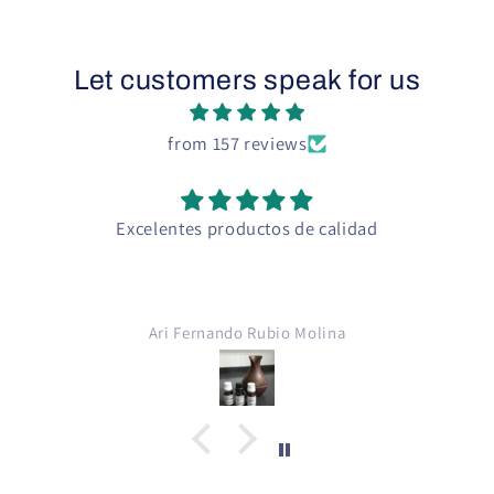
Let customers speak for us
from 157 reviews
Excelentes productos de calidad
E
Propi
para 
cigar
Ari Fernando Rubio Molina