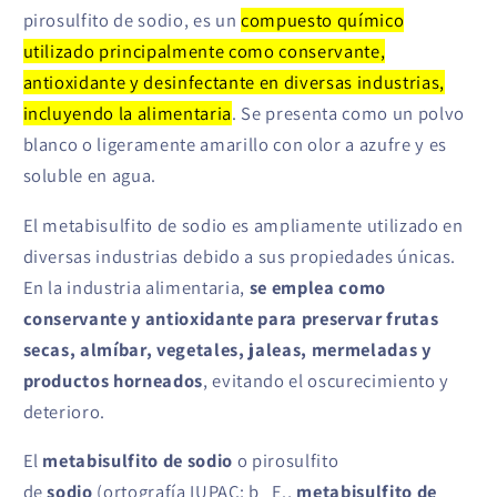
pirosulfito de sodio, es un
compuesto químico
utilizado principalmente como conservante,
antioxidante y desinfectante en diversas industrias,
incluyendo la alimentaria
.
Se presenta como un polvo
blanco o ligeramente amarillo con olor a azufre y es
soluble en agua.
El metabisulfito de sodio es ampliamente utilizado en
diversas industrias debido a sus propiedades únicas.
En la industria alimentaria,
se emplea como
conservante y antioxidante para preservar frutas
secas, almíbar, vegetales, jaleas, mermeladas y
productos horneados
, evitando el oscurecimiento y
deterioro.
El
metabisulfito de sodio
o pirosulfito
de
sodio
(ortografía IUPAC; b
E.,
metabisulfito de