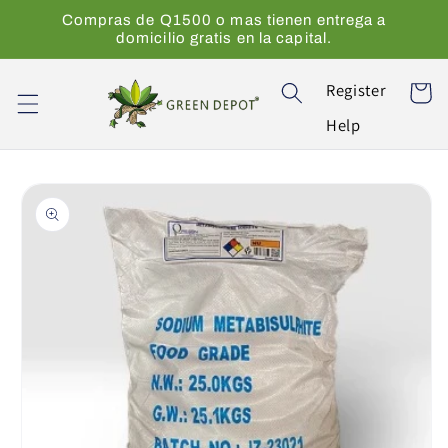
Ir
Compras de Q1500 o mas tienen entrega a
directamente
domicilio gratis en la capital.
al contenido
Register
Carrito
Help
Ir
directamente
a la
información
del producto