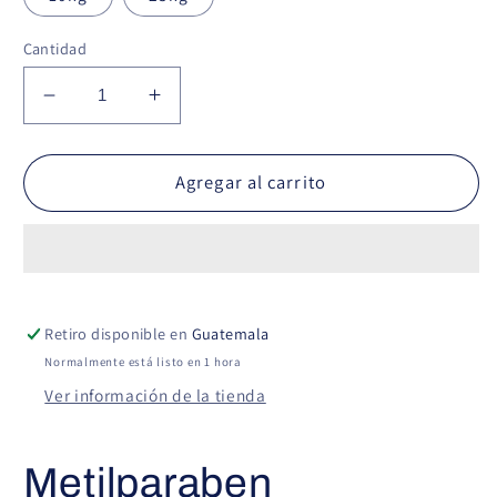
Cantidad
Reducir
Aumentar
cantidad
cantidad
para
para
Metilparaben
Metilparaben
Agregar al carrito
Retiro disponible en
Guatemala
Normalmente está listo en 1 hora
Ver información de la tienda
Metilparaben