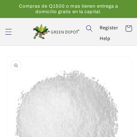
Ir
Compras de Q1500 o mas tienen entrega a
directamente
domicilio gratis en la capital.
al contenido
Register
Carrito
Help
Ir
directamente
a la
información
del producto