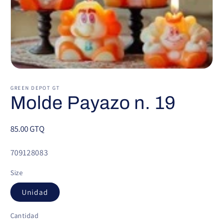
Abrir
elemento
multimedia
GREEN DEPOT GT
1
Molde Payazo n. 19
en
una
ventana
modal
Precio
85.00 GTQ
habitual
SKU:
709128083
Size
Unidad
Cantidad