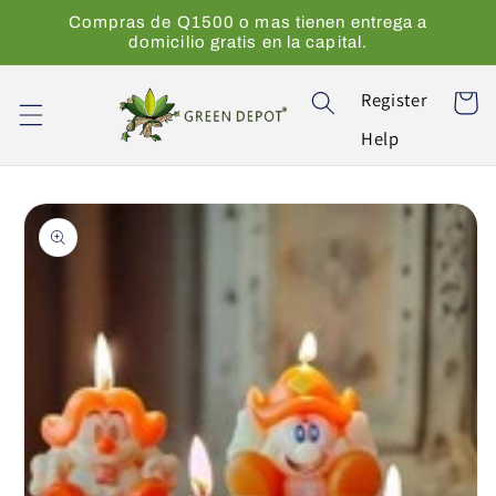
Ir
Compras de Q1500 o mas tienen entrega a
directamente
domicilio gratis en la capital.
al contenido
Register
Carrito
Help
Ir
directamente
a la
información
del producto