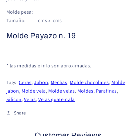
Molde pesa:
Tamaño: cms x cms
Molde Payazo n. 19
* las medidas e info son aproximadas.
Tags:
Ceras
,
Jabon
,
Mechas
,
Molde chocolates
,
Molde
jabon
,
Molde vela
,
Molde velas
,
Moldes
,
Parafinas
,
Silicon
,
Velas
,
Velas guatemala
Share
Customer Reviews