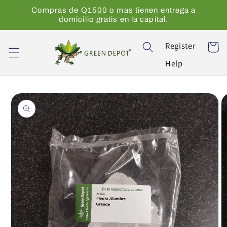
Ir
Compras de Q1500 o mas tienen entrega a
directamente
domicilio gratis en la capital.
al contenido
Register
Carrito
Help
Ir
directamente
a la
información
del producto