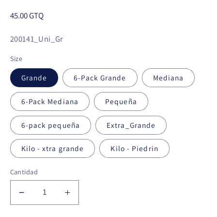
Precio
45.00 GTQ
habitual
SKU:
200141_Uni_Gr
Size
Grande
6-Pack Grande
Mediana
6-Pack Mediana
Pequeña
6-pack pequeña
Extra_Grande
Kilo - xtra grande
Kilo - Piedrin
Cantidad
Reducir
Aumentar
cantidad
cantidad