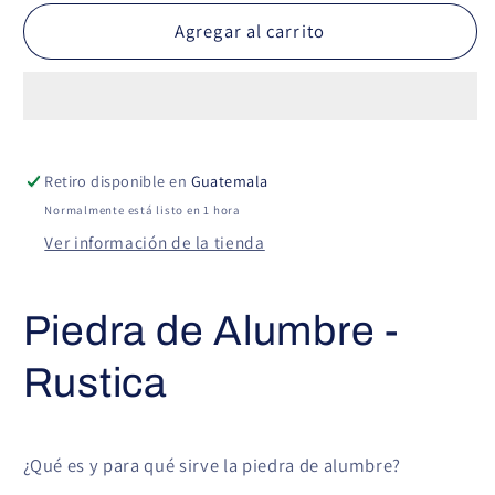
para
para
Piedra
Piedra
Agregar al carrito
de
de
Alumbre
Alumbre
-
-
Rustica
Rustica
Retiro disponible en
Guatemala
Normalmente está listo en 1 hora
Ver información de la tienda
Piedra de Alumbre -
Rustica
¿Qué es y para qué sirve la piedra de alumbre?