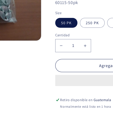
SKU:
60115-50pk
Size
50 PK
250 PK
Cantidad
Reducir
Aumentar
cantidad
cantidad
para
para
Porta
Porta
Agregar
Mecha
Mecha
2.2cms
2.2cms
Retiro disponible en
Guatemala
Normalmente está listo en 1 hora