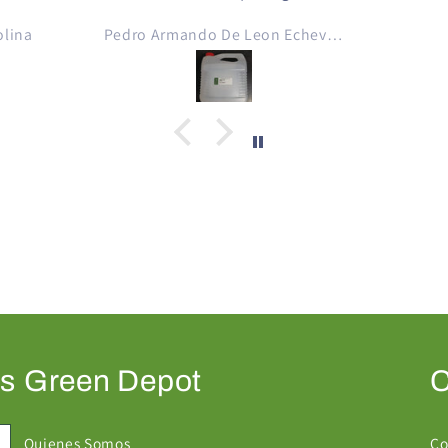
crear con esencias de aromas
com
olina
Pedro Armando De Leon Echeverria
para cigarro electrónico ..
ca
crear líquidos para cigarro
perfec
electrónico, gracias Green
comp
Depot Guatemala 💚
muy
encu
loca
aroma
as
Green Depot
C
Quienes Somos
Co