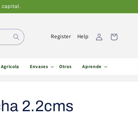
 capital.
Iniciar
Register
Help
Carrito
sesión
Agricola
Envases
Otros
Aprende
cha 2.2cms