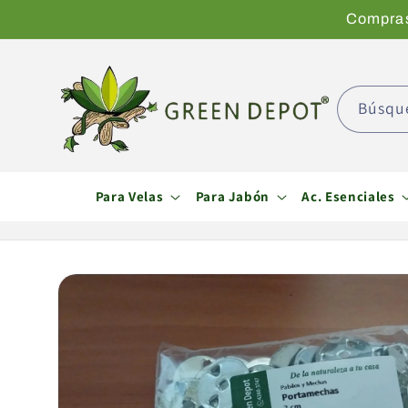
Ir
Compras 
directamente
al contenido
Búsqu
Para Velas
Para Jabón
Ac. Esenciales
Ir
directamente
a la
información
del producto