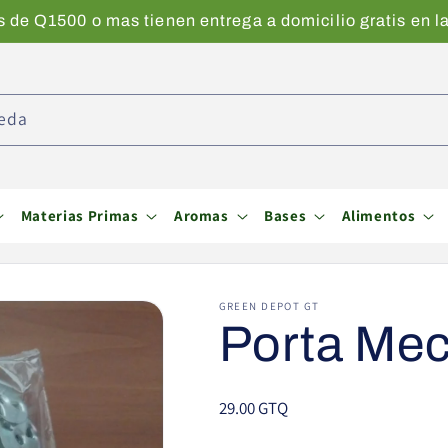
de Q1500 o mas tienen entrega a domicilio gratis en la
eda
Materias Primas
Aromas
Bases
Alimentos
GREEN DEPOT GT
Porta Me
Precio
29.00 GTQ
habitual