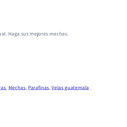
al. Haga sus mejores mechas.
ras
,
Mechas
,
Parafinas
,
Velas guatemala