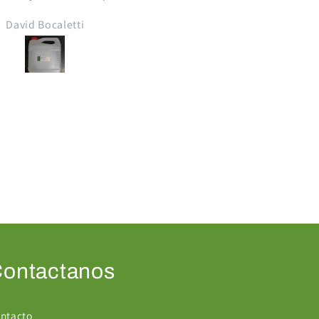
pre fue de muy alta
David Bocaletti
Josseline Monroy
lidad, funcionando
tamente, el alcohol se
ara con alcoholes de
 alta calidad que se
entran en el mercado
l. la esencia tenia el
 exacto que indicaba
en la etiqueta.
ontactanos
ntacto