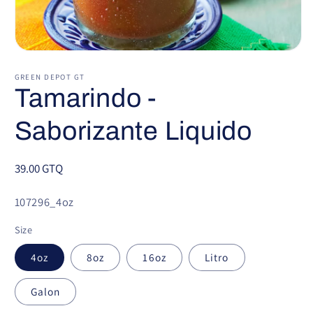
Abrir
elemento
multimedia
GREEN DEPOT GT
1
Tamarindo -
en
una
ventana
Saborizante Liquido
modal
Precio
39.00 GTQ
habitual
SKU:
107296_4oz
Size
4oz
8oz
16oz
Litro
Galon