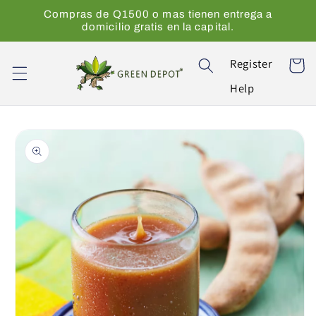
Ir
Compras de Q1500 o mas tienen entrega a
directamente
domicilio gratis en la capital.
al contenido
Register
Carrito
Help
Ir
directamente
a la
información
del producto