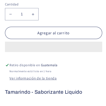
Cantidad
Reducir
Aumentar
cantidad
cantidad
para
para
Tamarindo
Tamarindo
Agregar al carrito
-
-
Saborizante
Saborizante
Liquido
Liquido
Retiro disponible en
Guatemala
Normalmente está listo en 1 hora
Ver información de la tienda
Tamarindo - Saborizante Liquido