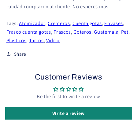
calidad complacen al cliente. No esperes mas.
Tags:
Atomizador
,
Cremeros
,
Cuenta gotas
,
Envases
,
Frasco cuenta gotas
,
Frascos
,
Goteros
,
Guatemala
,
Pet
,
Plasticos
,
Tarros
,
Vidrio
Share
Customer Reviews
Be the first to write a review
Write a review