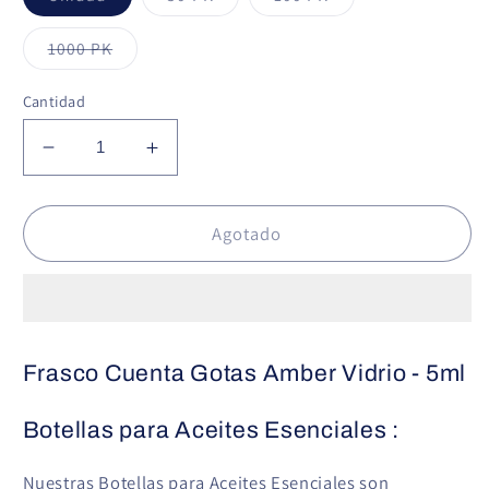
agotada
agotada
agotada
o
o
o
no
no
no
Variante
1000 PK
disponible
disponible
disponible
agotada
o
no
Cantidad
disponible
Reducir
Aumentar
cantidad
cantidad
para
para
Frasco
Frasco
Agotado
Cuenta
Cuenta
Gotas
Gotas
Amber
Amber
Vidrio
Vidrio
-
-
Frasco Cuenta Gotas Amber Vidrio - 5ml
5ml
5ml
Botellas para Aceites Esenciales :
Nuestras Botellas para Aceites Esenciales son