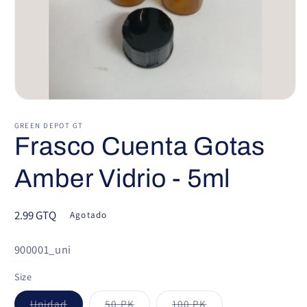
Abrir
elemento
multimedia
GREEN DEPOT GT
1
Frasco Cuenta Gotas
en
una
ventana
Amber Vidrio - 5ml
modal
Precio
2.99 GTQ
Agotado
habitual
SKU:
900001_uni
Size
Variante
Variante
Variante
Unidad
50 PK
100 PK