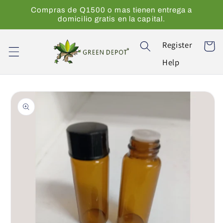
Ir
Compras de Q1500 o mas tienen entrega a
directamente
domicilio gratis en la capital.
al contenido
Register
Carrito
Help
Ir
directamente
a la
información
del producto