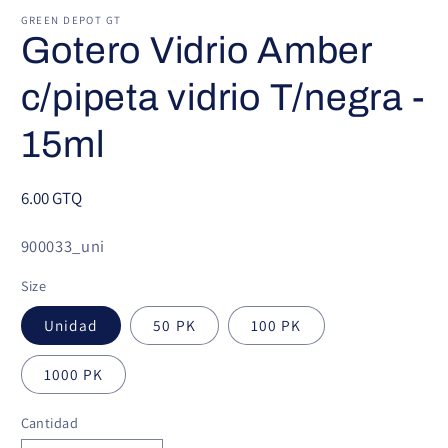
GREEN DEPOT GT
Gotero Vidrio Amber
c/pipeta vidrio T/negra -
15ml
Precio
6.00 GTQ
habitual
SKU:
900033_uni
Size
Unidad
50 PK
100 PK
1000 PK
Cantidad