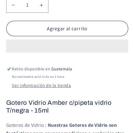
Reducir
Aumentar
cantidad
cantidad
para
para
Gotero
Gotero
Agregar al carrito
Vidrio
Vidrio
Amber
Amber
c/pipeta
c/pipeta
vidrio
vidrio
T/negra
T/negra
Retiro disponible en
Guatemala
-
-
15ml
15ml
Normalmente está listo en 1 hora
Ver información de la tienda
Gotero Vidrio Amber c/pipeta vidrio
T/negra - 15ml
Goteros de Vidrio :
Nuestras Goteros de Vidrio son