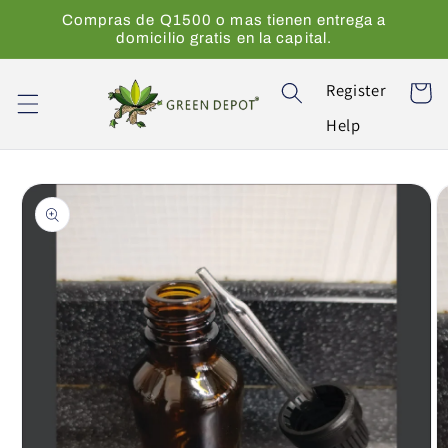
Ir
Compras de Q1500 o mas tienen entrega a
directamente
domicilio gratis en la capital.
al contenido
Register
Carrito
Help
Ir
directamente
a la
información
del producto