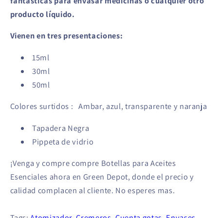
fantásticas para envasar medicinas o cualquier otro
producto líquido.
Vienen en tres presentaciones:
15ml
30ml
50ml
Colores surtidos : Ambar, azul, transparente y naranja
Tapadera Negra
Pippeta de vidrio
¡Venga y compre compre Botellas para Aceites
Esenciales ahora en Green Depot, donde el precio y
calidad complacen al cliente. No esperes mas.
Tags:
Atomizador
,
Cremeros
,
Cuenta gotas
,
Envases
,