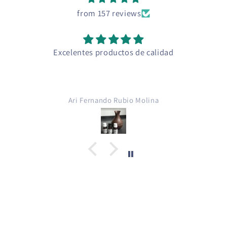
from 157 reviews
Excelentes productos de calidad
E
Propi
para 
cigar
Ari Fernando Rubio Molina